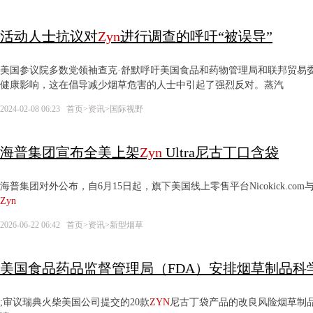
活动人士抗议对
Zyn
进行调查的呼吁“被误导”
美国参议院多数党领袖查克·舒默呼吁美国食品和药物管理局和联邦贸易
健康影响，这在倡导减少烟草危害的人士中引起了强烈反对。蒸汽
2024-02-08 06:23
首页
>
资讯
>
国际视野
海普集团宣布全美上架
Zyn
Ultra尼古丁口含袋
海普集团对外公布，自6月15日起，旗下美国线上零售平台Nicokick.com与Nor
Zyn
2026-06-22 06:42
首页
>
资讯
>
新型烟草
美国食品药品监督管理局（FDA）安排烟草制品科
;审议瑞典火柴美国公司提交的20款
ZYN
尼古丁袋产品的改良风险烟草制品