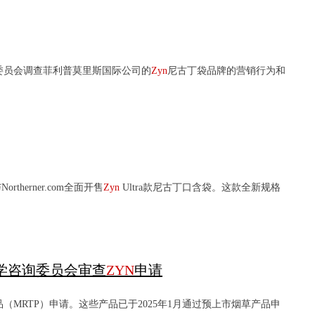
委员会调查菲利普莫里斯国际公司的
Zyn
尼古丁袋品牌的营销行为和
therner.com全面开售
Zyn
Ultra款尼古丁口含袋。这款全新规格
学咨询委员会审查
ZYN
申请
（MRTP）申请。这些产品已于2025年1月通过预上市烟草产品申