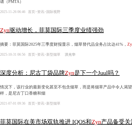
请（PMTA）
2025-11-26 06:46
首页
>
资讯
>
国际视野
Zyn
驱动增长，​菲莫国际三季度业绩强劲
摘要：菲莫国际2025年三季度财报显示，烟草替代品业务占比达41%，
Zy
2025-10-31 06:56
首页
>
资讯
>
新型烟草
洪光华
深度分析：尼古丁袋品牌
Zyn
是下一个Juul吗？
情况下，该行业的最新变化甚至不包含烟草，而是将烟草产品中令人渴望
样，是尼古丁口香糖和烟
2021-07-01 09:36
首页
>
资讯
>
新型烟草
菲莫国际在美市场双轨推进 IQOS和
Zyn
产品备受关