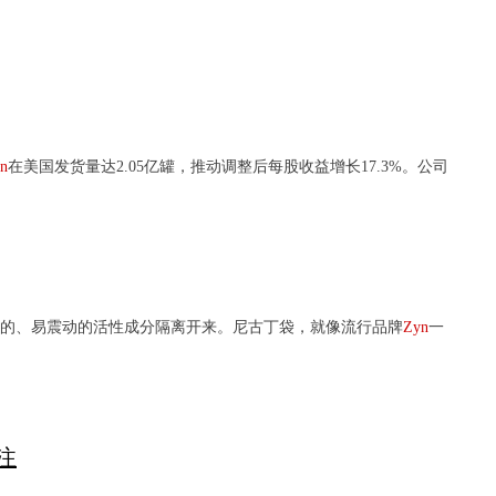
n
在美国发货量达2.05亿罐，推动调整后每股收益增长17.3%。公司
的、易震动的活性成分隔离开来。尼古丁袋，就像流行品牌
Zyn
一
注