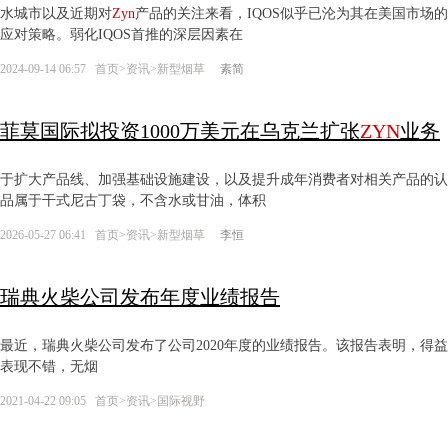
水城市以及近期对
Zyn
产品的关注来看，IQOS似乎已沦为其在美国市场
应对策略。弱化IQOS首推的深层因素在
2024-09-14 06:57
首页
>
资讯
>
新型烟草
素简
菲莫国际拟投资1000万美元在乌克兰扩张
ZYN
业务
于扩大产品线、加强基础设施建设，以及提升成年消费者对相关产品的
品属于干式尼古丁袋，不含水或甘油，体积
2026-05-27 06:41
首页
>
资讯
>
新型烟草
李恒
瑞典火柴公司发布年度业绩报告
最近，瑞典火柴公司发布了公司2020年度的业绩报告。该报告表明，得
表现不错，无烟
2021-04-22 09:05
首页
>
资讯
>
国际视野