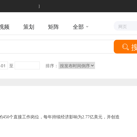
本网站含有烟草内
视频
策划
矩阵
全部
网页

至
排序：
450个直接工作岗位，每年持续经济影响为2.77亿美元，并创造