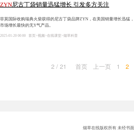
ZYN
尼古丁袋销量迅猛增长 引发多方关注
菲莫国际收购瑞典火柴获得的尼古丁袋品牌ZYN，在美国销量增长迅猛，202
市场增长最快的无Y气产品。
2025-01-20 00:00
首页
>
视频
>
在线课堂
>
烟草科普
2 / 21
首页
上一页
1
2
烟草在线版权所有 未经书面授