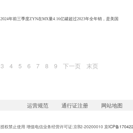
4年前三季度ZYN在MX量4.16亿罐超过2023年全年销，是美国
3
4
5
6
7
8
9
下一页
末页
运营规范
通行证注册
网站地图
权禁止使用 增值电信业务经营许可证:京B2-20200010
京ICP备17042