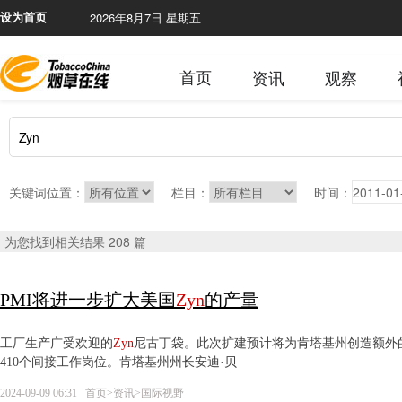
2026年8月7日 星期五
设为首页
首页
资讯
观察
关键词位置：
栏目：
时间：
为您找到相关结果 208 篇
PMI将进一步扩大美国
Zyn
的产量
工厂生产广受欢迎的
Zyn
尼古丁袋。此次扩建预计将为肯塔基州创造额外的
410个间接工作岗位。肯塔基州州长安迪·贝
2024-09-09 06:31
首页
>
资讯
>
国际视野