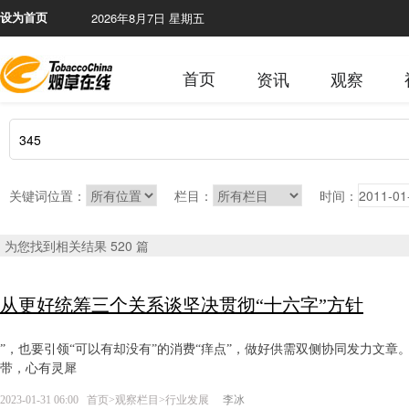
2026年8月7日 星期五
本网站
设为首页
首页
资讯
观察
关键词位置：
栏目：
时间：
为您找到相关结果 520 篇
从更好统筹三个关系谈坚决贯彻“十六字”方针
”，也要引领“可以有却没有”的消费“痒点”，做好供需双侧协同发力文章。紧
带，心有灵犀
2023-01-31 06:00
首页
>
观察栏目
>
行业发展
李冰