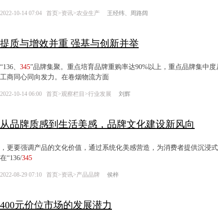
2022-10-14 07:04
首页
>
资讯
>
农业生产
王经纬、周路阔
提质与增效并重 强基与创新并举
“136、
345
”品牌集聚。重点培育品牌重购率达90%以上，重点品牌集中度从
工商同心同向发力。在卷烟物流方面
2022-10-14 06:00
首页
>
观察栏目
>
行业发展
刘辉
从品牌质感到生活美感，品牌文化建设新风向
，更要强调产品的文化价值，通过系统化美感营造，为消费者提供沉浸式
在“136/
345
2022-08-29 07:10
首页
>
资讯
>
产品品牌
侯梓
400元价位市场的发展潜力