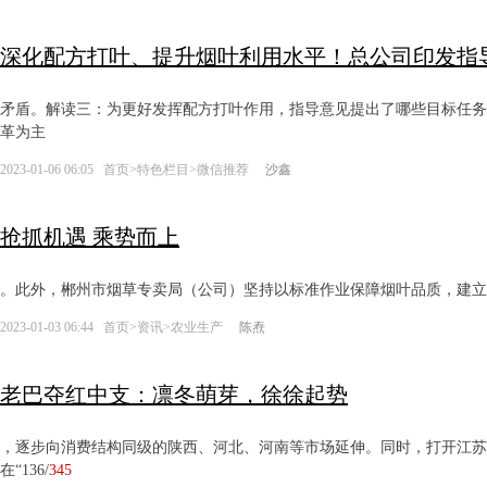
深化配方打叶、提升烟叶利用水平！总公司印发指
矛盾。解读三：为更好发挥配方打叶作用，指导意见提出了哪些目标任务？
革为主
2023-01-06 06:05
首页
>
特色栏目
>
微信推荐
沙鑫
抢抓机遇 乘势而上
。此外，郴州市烟草专卖局（公司）坚持以标准作业保障烟叶品质，建立
2023-01-03 06:44
首页
>
资讯
>
农业生产
陈焘
老巴夺红中支：凛冬萌芽，徐徐起势
，逐步向消费结构同级的陕西、河北、河南等市场延伸。同时，打开江苏
在“136/
345