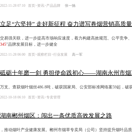
2022-11-28 07:10
首页
>
资讯
>
产品品牌
张一驰
立足“六坚持” 走好新征程 奋力谱写卷烟营销高质
交易强关联，进一步提高市场响应速度，着力构建高效规范、公平竞争、统
345
”品牌发展目标，进一步健全
2022-11-28 06:00
首页
>
观察栏目
>
行业发展
高一军
砥砺十年磨一剑 勇担使命践初心——湖南永州市
万支。查获烟叶烟丝486.8吨，破获国家局、公安部标准网络案59起，破
2022-10-18 06:10
首页
>
资讯
>
专卖管理
湖南郴州烟区：闯出一条优质高效发展之路
，推动烟叶产业健康发展。郴州市烟草专卖局（公司）坚持提升烟叶品质