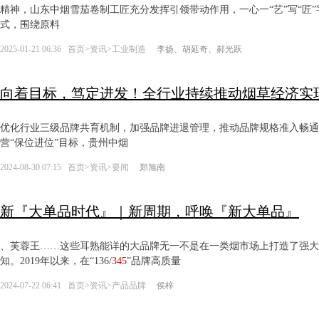
精神，山东中烟雪茄卷制工匠充分发挥引领带动作用，一心一“艺”写“匠”
式，围绕原料
2025-01-21 06:36
首页
>
资讯
>
工业制造
李扬、胡延奇、郝光跃
向着目标，笃定进发！全行业持续推动烟草经济实
优化行业三级品牌共育机制，加强品牌进退管理，推动品牌规格准入畅通、
营“保位进位”目标，贵州中烟
2024-08-30 07:15
首页
>
资讯
>
要闻
郑旭南
新『大单品时代』｜新周期，呼唤『新大单品』
、芙蓉王……这些耳熟能详的大品牌无一不是在一类烟市场上打造了强大
知。2019年以来，在“136/
345
”品牌高质量
2024-07-22 06:41
首页
>
资讯
>
产品品牌
侯梓