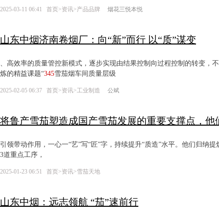
2025-03-11 06:41
首页
>
资讯
>
产品品牌
烟花三悦本悦
山东中烟济南卷烟厂：向“新”而行 以“质”谋变
、高效率的质量管控新模式，逐步实现由结果控制向过程控制的转变，不
炼的精益课题“
345
雪茄烟车间质量层级
2025-02-05 06:37
首页
>
资讯
>
工业制造
公斌
将鲁产雪茄塑造成国产雪茄发展的重要支撑点，他
引领带动作用，一心一“艺”写“匠”字，持续提升“质造”水平。他们归纳提
3道重点工序，
2025-01-23 06:51
首页
>
资讯
>
雪茄天地
山东中烟：远志领航 “茄”速前行