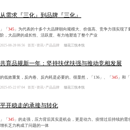
从需求『三化』到品牌『三化』
」「
345
」为代表的十多个大品牌朝向规模大、价值高、竞争力强实现了
阶，大品牌的成长性、活跃度、有力地塑造了整个产业
2025-08-28 06:56
首页
>
资讯
>
产品品牌
烟花三悦本悦
共育品规新一年：坚持扶优扶强与推动竞相发展
的低效重复，反内卷、反内耗是必要的。很显然，「136」、「
345
」和「
2025-05-22 07:04
首页
>
资讯
>
产品品牌
烟花三悦本悦
平开稳走的承接与转化
」「
345
」的走强，压力背后其实是机会，更是动力。疫情过后持续的需
增长乏力构成了问题的一体