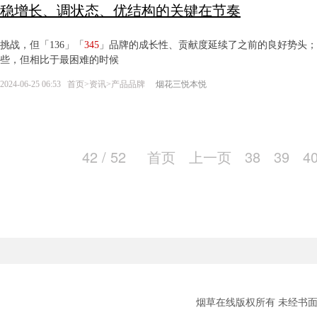
稳增长、调状态、优结构的关键在节奏
挑战，但「136」「
345
」品牌的成长性、贡献度延续了之前的良好势头；
些，但相比于最困难的时候
2024-06-25 06:53
首页
>
资讯
>
产品品牌
烟花三悦本悦
42 / 52
首页
上一页
38
39
4
烟草在线版权所有 未经书面授