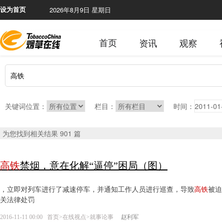
2026年8月9日 星期日
设为首页
首页
资讯
观察
关键词位置：
栏目：
时间：
为您找到相关结果 901 篇
高
铁
禁烟，意在化解“逼停”困局（图）
，立即对列车进行了减速停车，并通知工作人员进行巡查，导致
高
铁
被迫
关法律处罚
2016-11-11 00:00
首页
>
在线视点
>
就事论事
赵利军