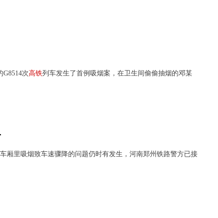
8514次
高
铁
列车发生了首例吸烟案，在卫生间偷偷抽烟的邓某
速
车厢里吸烟致车速骤降的问题仍时有发生，河南郑州铁路警方已接