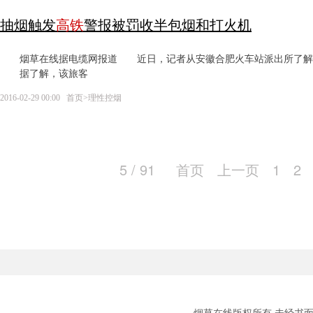
抽烟触发
高
铁
警报被罚收半包烟和打火机
烟草在线据电缆网报道 近日，记者从安徽合肥火车站派出所了解
据了解，该旅客
2016-02-29 00:00
首页
>
理性控烟
5 / 91
首页
上一页
1
2
烟草在线版权所有 未经书面授