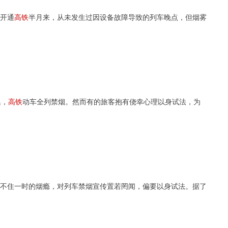
开通
高
铁
半月来，从未发生过因设备故障导致的列车晚点，但烟雾
集，
高
铁
动车全列禁烟。然而有的旅客抱有侥幸心理以身试法，为
不住一时的烟瘾，对列车禁烟宣传置若罔闻，偏要以身试法。据了