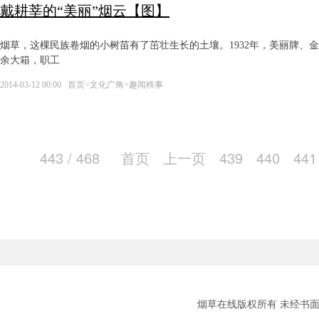
戴耕莘的“美丽”烟云【图】
烟草，这棵民族卷烟的小树苗有了茁壮生长的土壤。1932年，美丽牌、
余大箱，职工
2014-03-12 00:00
首页
>
文化广角
>
趣闻秩事
443 / 468
首页
上一页
439
440
441
烟草在线版权所有 未经书面授