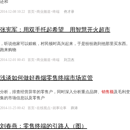
还和
2014-12-08 10:22
首页
>
商业频道
>
终端
佟才录
张宪军：用双手托起希望 用智慧开火超市
，听说他家可以赊账，村民顿时高兴起来，于是纷纷跑到他那里买东西。
跑来购物
2014-12-01 00:45
首页
>
商业频道
>
终端
刘卫杰
浅谈如何做好卷烟零售终端市场监管
分析，排查经营异常的零售户，同时深入分析重点品牌、
销售额
及毛利
集的市场信息以及零售户
2014-11-25 00:42
首页
>
在线视点
>
就事论事
薛涛
刘春燕：零售终端的引路人（图）