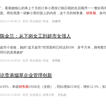
”。看着她细心的将上个月的订单小票按订购日期的先后顺序一一整好再
面。再给我逐一讲解小票封面上的内容，这个月的销售量、
销售额
、条均
2014-11-06 08:16
首页
>
商业频道
>
终端
孙建明
陈金兰：从下岗女工到超市女强人
超市小老板，她的“蓝天超市”经营面积已经达到100 多平方米，拥有数
同行的羡慕嫉妒
2014-10-24 08:04
首页
>
商业频道
>
终端
佟雨航
论贵港烟草企业管理创新
4.83%；单箱
销售额
19266元（含税），同比增加2138元，增长12.5%；实
2014-10-13 00:00
首页
>
在线视点
>
就事论事
甘礼柏