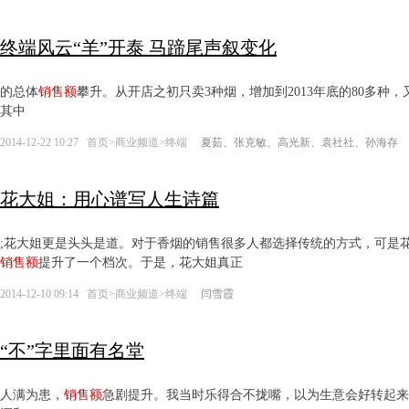
终端风云“羊”开泰 马蹄尾声叙变化
的总体
销售额
攀升。从开店之初只卖3种烟，增加到2013年底的80多种，
其中
2014-12-22 10:27
首页
>
商业频道
>
终端
夏茹、张克敏、高光新、袁社社、孙海存
花大姐：用心谱写人生诗篇
;花大姐更是头头是道。对于香烟的销售很多人都选择传统的方式，可是
销售额
提升了一个档次。于是，花大姐真正
2014-12-10 09:14
首页
>
商业频道
>
终端
闫雪霞
“不”字里面有名堂
人满为患，
销售额
急剧提升。我当时乐得合不拢嘴，以为生意会好转起来