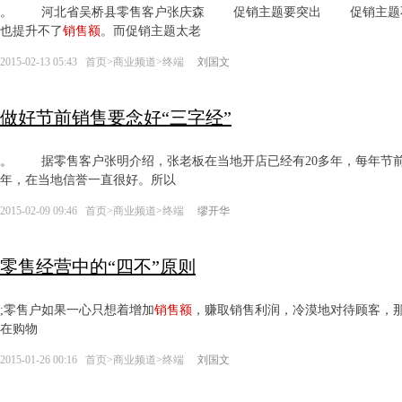
。 河北省吴桥县零售客户张庆森 促销主题要突出 促销主题不
也提升不了
销售额
。而促销主题太老
2015-02-13 05:43
首页
>
商业频道
>
终端
刘国文
做好节前销售要念好“三字经”
。 据零售客户张明介绍，张老板在当地开店已经有20多年，每年节
年，在当地信誉一直很好。所以
2015-02-09 09:46
首页
>
商业频道
>
终端
缪开华
零售经营中的“四不”原则
;零售户如果一心只想着增加
销售额
，赚取销售利润，冷漠地对待顾客，
在购物
2015-01-26 00:16
首页
>
商业频道
>
终端
刘国文