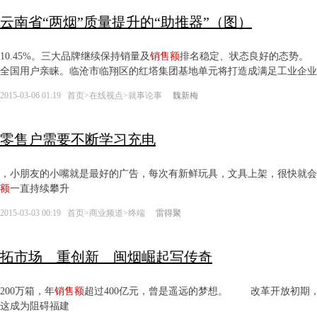
云南省“两烟”质量提升的“助推器”（图）
10.45%。三大品牌继续保持销量及
销售额
排名稳定、状态良好的态势。
全国用户亲睐。临沧市临翔区的红塔集团基地单元将打造成满足工业企业
2015-03-06 01:19
首页
>
在线视点
>
就事论事
魏新梅
零售户需要不断学习充电
，小朋友的小嘴就是最好的广告，每次有新鲜玩具，文具上架，很快就会
额
一直持续攀升
2015-03-03 00:19
首页
>
商业频道
>
终端
雷得聚
拓市场 重创新 闽烟崛起写传奇
200万箱，年
销售额
超过400亿元，曾是遥远的梦想。 改革开放初期
这成为阻碍福建