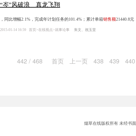
“岑”风破浪 真龙飞翔
，同比增幅2.1%，完成年计划任务的101.4%；累计单箱
销售额
21440.
2015-01-14 16:59
首页
>
在线视点
>
就事论事
朱文、祝玉堂
442 / 468
首页
上一页
438
439
440
烟草在线版权所有 未经书面授