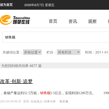
2026年8月7日 星期五
本网站含
设为首页
首页
资讯
观察
关键词位置：
栏目：
时间：
为您找到相关结果 4677 篇
改革·创新·追梦
，卷烟产量达到32.5万箱，
销售额
5.5亿元，实现利润1280万元。 
2015-03-09 06:59
首页
>
在线视点
>
就事论事
张京湘