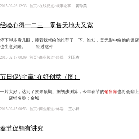
2015-02-26 12:33
首页
>
在线视点
>
就事论事
黄珍美
经验心得一二三 零售天地大又宽
停下脚步看几眼，接着我就给他推荐了一下。谁知，竟无形中给他的饭店
也生意兴隆。 经过这件
2015-02-17 00:09
首页
>
商业频道
>
终端
刘卫杰
节日促销“赢”在好创意（图）
一片大好，达到了效果预期。据初步测算，今年春节的
销售额
也将会翻上
店铺名称：金城
2015-02-15 00:53
首页
>
商业频道
>
终端
王小锋
春节促销有讲究