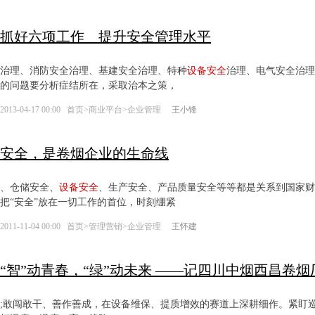
抓好六项工作 提升安全管理水平
治理、消防安全治理、基建安全治理、特种
设备
安全
治理、电气安全治理
的问题要分析症结所在，采取治本之策，
2013-04-17 00:00
首页
>
商业平台
>
企业管理
王小锋
安全，是卷烟企业的生命线
、仓储安全、
设备
安全
、生产安全、产品质量安全等等都是关系到国家财
把“安全”放在一切工作的首位，时刻绷紧
2011-11-04 00:00
首页
>
管理营销
>
企业管理
王怀建
“智”动青春，“绿”动未来 ——记四川中烟西昌卷烟厂
;敢闯敢干、善作善成，在设备维保、提质增效的赛道上深耕细作。紧盯