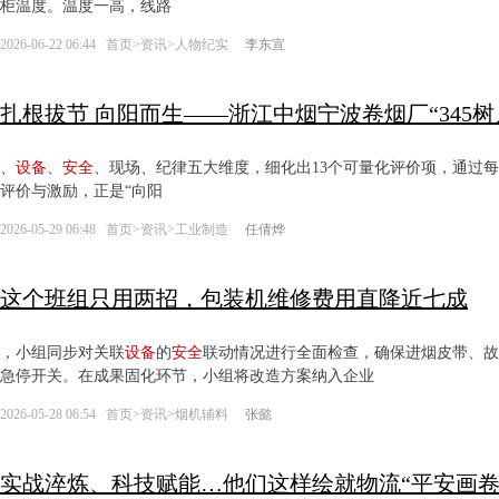
柜温度。温度一高，线路
2026-06-22 06:44
首页
>
资讯
>
人物纪实
李东宣
扎根拔节 向阳而生——浙江中烟宁波卷烟厂“345
、
设备
、
安全
、现场、纪律五大维度，细化出13个可量化评价项，通过
评价与激励，正是“向阳
2026-05-29 06:48
首页
>
资讯
>
工业制造
任倩烨
这个班组只用两招，包装机维修费用直降近七成
，小组同步对关联
设备
的
安全
联动情况进行全面检查，确保进烟皮带、故
急停开关。在成果固化环节，小组将改造方案纳入企业
2026-05-28 06:54
首页
>
资讯
>
烟机辅料
张懿
实战淬炼、科技赋能…他们这样绘就物流“平安画卷