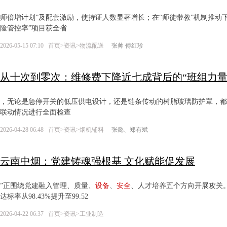
师倍增计划”及配套激励，使持证人数显著增长；在“师徒带教”机制推动
险管控率”项目获全省
2026-05-15 07:10
首页
>
资讯
>
物流配送
张帅 傅红珍
从十次到零次：维修费下降近七成背后的“班组力量
，无论是急停开关的低压供电设计，还是链条传动的树脂玻璃防护罩，都
联动情况进行全面检查
2026-04-28 06:48
首页
>
资讯
>
烟机辅料
张懿、郑有斌
云南中烟：党建铸魂强根基 文化赋能促发展
”正围绕党建融入管理、质量、
设备
、
安全
、人才培养五个方向开展攻关。成
达标率从98.43%提升至99.52
2026-04-22 06:37
首页
>
资讯
>
工业制造