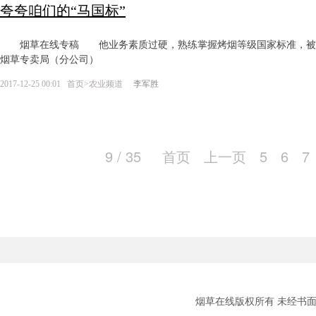
夸夸咱们的“马国标”
烟草在线专稿 他业务素质过硬，熟练掌握烤烟等级国家标准，被烟
烟草专卖局（分公司）
2017-12-25 00:01
首页
>
农业频道
李军胜
9 / 35
首页
上一页
5
6
7
烟草在线版权所有 未经书面授