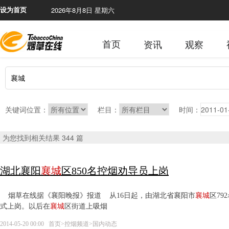
2026年8月8日 星期六
本网站含
设为首页
首页
资讯
观察
关键词位置：
栏目：
时间：
为您找到相关结果 344 篇
湖北襄阳
襄城
区850名控烟劝导员上岗
烟草在线据《襄阳晚报》报道 从16日起，由湖北省襄阳市
襄城
区79
式上岗。以后在
襄城
区街道上吸烟
2014-05-20 00:00
首页
>
控烟频道
>
国内动态