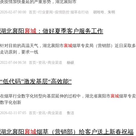
炎疫情加快蔓延的严重形势，湖北襄阳市
2020-02-07 00:00
首页
>
行业要闻
>
疫情防控 烟草在行动
胡玲玲、朱明
湖北襄阳
襄城
：做好夏季客户服务工作
针对目前的高温天气，湖北襄阳市
襄城
烟草专卖局（营销部）近日采取多
走访原则，要求一线
2022-07-04 06:58
首页
>
资讯
>
商业渠道
杨硕
“低代码”激发基层“高效能”
在烟草行业数字化转型向基层延伸的过程中，湖北省襄阳市
襄城
烟草专卖
数字化创新
2026-02-11 07:05
首页
>
资讯
>
商业渠道
鲁洁
湖北襄阳
襄城
烟草（营销部）给客户送上新春祝福