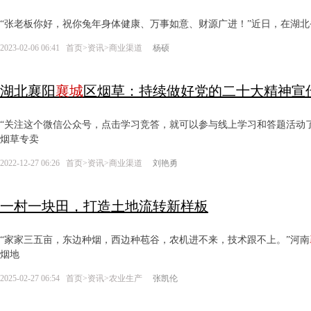
“张老板你好，祝你兔年身体健康、万事如意、财源广进！”近日，在湖北
2023-02-06 06:41
首页
>
资讯
>
商业渠道
杨硕
湖北襄阳
襄城
区烟草：持续做好党的二十大精神宣
“关注这个微信公众号，点击学习竞答，就可以参与线上学习和答题活动
烟草专卖
2022-12-27 06:26
首页
>
资讯
>
商业渠道
刘艳勇
一村一块田，打造土地流转新样板
“家家三五亩，东边种烟，西边种苞谷，农机进不来，技术跟不上。”河南
烟地
2025-02-27 06:54
首页
>
资讯
>
农业生产
张凯伦