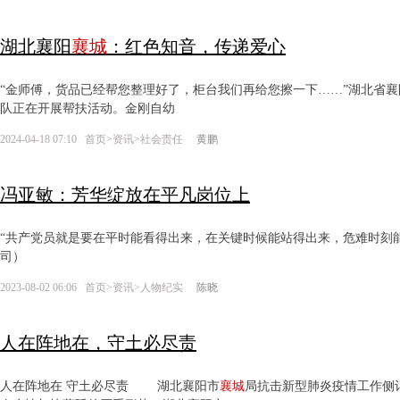
湖北襄阳
襄城
：红色知音，传递爱心
“金师傅，货品已经帮您整理好了，柜台我们再给您擦一下……”湖北省襄
队正在开展帮扶活动。金刚自幼
2024-04-18 07:10
首页
>
资讯
>
社会责任
黄鹏
冯亚敏：芳华绽放在平凡岗位上
“共产党员就是要在平时能看得出来，在关键时候能站得出来，危难时刻
司）
2023-08-02 06:06
首页
>
资讯
>
人物纪实
陈晓
人在阵地在，守土必尽责
人在阵地在 守土必尽责 湖北襄阳市
襄城
局抗击新型肺炎疫情工作侧