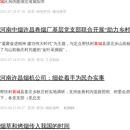
城
区局供图湖北省襄阳市
2021-07-26 07:10
首页
>
特色栏目
>
微信推荐
河南中烟许昌卷烟厂基层党支部联合开展“助力乡村
“凝聚奋进精神 建功伟大时代”为主题，与定点帮扶村
襄城
县湛北乡山前
了与山前杨庄村共建的“金叶采摘园”，
2022-07-14 07:05
首页
>
资讯
>
工业制造
河南许昌烟机公司：细处着手为民办实事
帮扶村
襄城
县姜庄乡耿庄村实地调研，支持改善村内道路照明、村委会房
下，各党支部（党总支
2021-09-15 06:37
首页
>
资讯
>
烟机辅料
杜鹃鹃
烟草和烤烟传入我国的时间