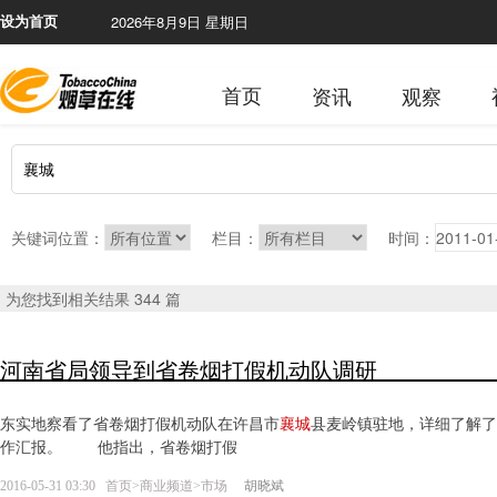
2026年8月9日 星期日
本网站
设为首页
首页
资讯
观察
关键词位置：
栏目：
时间：
为您找到相关结果 344 篇
河南省局领导到省卷烟打假机
东实地察看了省卷烟打假机动队在许昌市
襄城
县麦岭镇驻地，详细了解了
作汇报。 他指出，省卷烟打假
2016-05-31 03:30
首页
>
商业频道
>
市场
胡晓斌