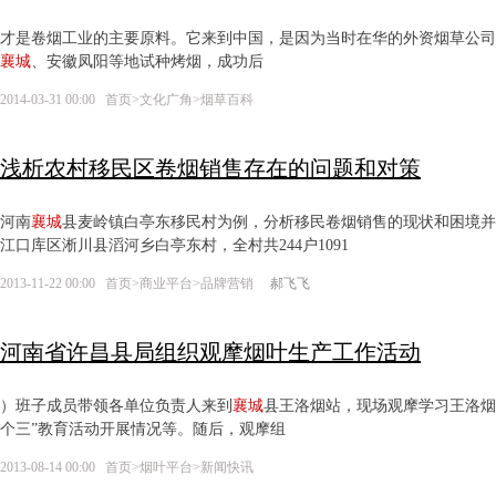
才是卷烟工业的主要原料。它来到中国，是因为当时在华的外资烟草公司希
襄城
、安徽凤阳等地试种烤烟，成功后
2014-03-31 00:00
首页
>
文化广角
>
烟草百科
浅析农村移民区卷烟销售存在的问题和对策
河南
襄城
县麦岭镇白亭东移民村为例，分析移民卷烟销售的现状和困
江口库区淅川县滔河乡白亭东村，全村共244户1091
2013-11-22 00:00
首页
>
商业平台
>
品牌营销
郝飞飞
河南省许昌县局组织观摩烟叶生产工作活动
）班子成员带领各单位负责人来到
襄城
县王洛烟站，现场观摩学习王洛烟
个三”教育活动开展情况等。随后，观摩组
2013-08-14 00:00
首页
>
烟叶平台
>
新闻快讯