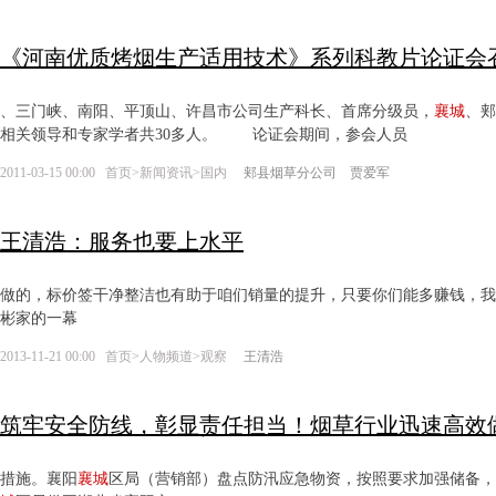
《河南优质烤烟生产适用技术》系列科教片论证会
、三门峡、南阳、平顶山、许昌市公司生产科长、首席分级员，
襄城
、郏
相关领导和专家学者共30多人。 论证会期间，参会人员
2011-03-15 00:00
首页
>
新闻资讯
>
国内
郏县烟草分公司 贾爱军
王清浩：服务也要上水平
做的，标价签干净整洁也有助于咱们销量的提升，只要你们能多赚钱，
彬家的一幕
2013-11-21 00:00
首页
>
人物频道
>
观察
王清浩
筑牢安全防线，彰显责任担当！烟草行业迅速高效
措施。襄阳
襄城
区局（营销部）盘点防汛应急物资，按照要求加强储备，