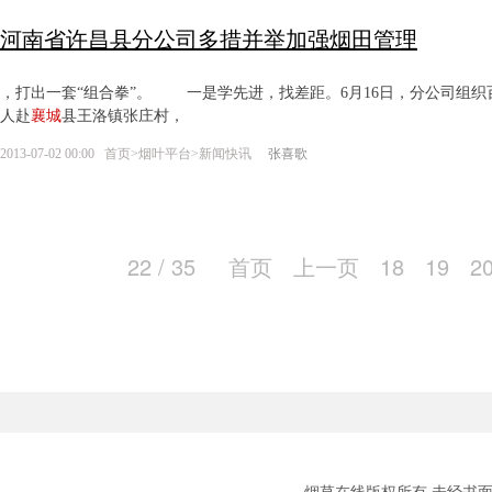
河南省许昌县分公司多措并举加强烟田管理
，打出一套“组合拳”。 一是学先进，找差距。6月16日，分公司组织
人赴
襄城
县王洛镇张庄村，
2013-07-02 00:00
首页
>
烟叶平台
>
新闻快讯
张喜歌
22 / 35
首页
上一页
18
19
2
烟草在线版权所有 未经书面授