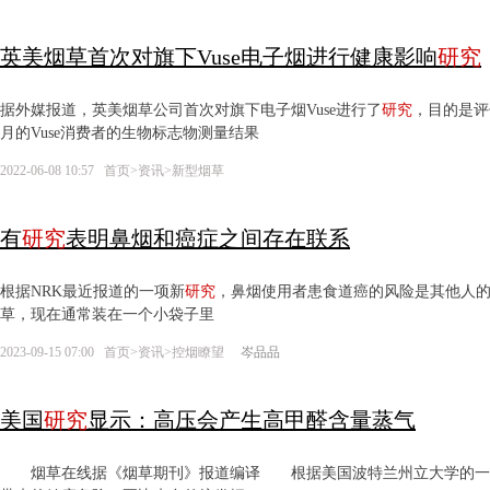
英美烟草首次对旗下Vuse电子烟进行健康影响
研究
据外媒报道，英美烟草公司首次对旗下电子烟Vuse进行了
研究
，目的是评
月的Vuse消费者的生物标志物测量结果
2022-06-08 10:57
首页
>
资讯
>
新型烟草
有
研究
表明鼻烟和癌症之间存在联系
根据NRK最近报道的一项新
研究
，鼻烟使用者患食道癌的风险是其他人
草，现在通常装在一个小袋子里
2023-09-15 07:00
首页
>
资讯
>
控烟瞭望
岑品品
美国
研究
显示：高压会产生高甲醛含量蒸气
烟草在线据《烟草期刊》报道编译 根据美国波特兰州立大学的一