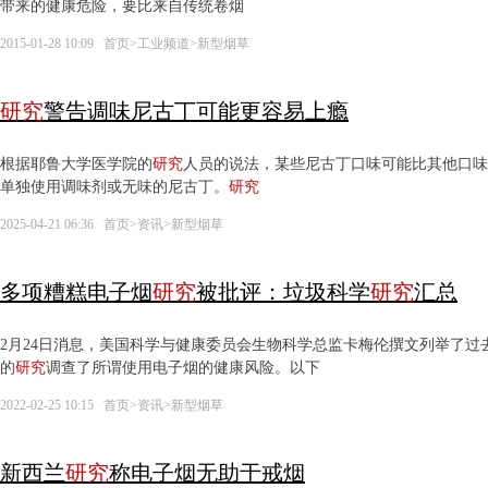
带来的健康危险，要比来自传统卷烟
2015-01-28 10:09
首页
>
工业频道
>
新型烟草
研究
警告调味尼古丁可能更容易上瘾
根据耶鲁大学医学院的
研究
人员的说法，某些尼古丁口味可能比其他口味
单独使用调味剂或无味的尼古丁。
研究
2025-04-21 06:36
首页
>
资讯
>
新型烟草
多项糟糕电子烟
研究
被批评：垃圾科学
研究
汇总
2月24日消息，美国科学与健康委员会生物科学总监卡梅伦撰文列举了过
的
研究
调查了所谓使用电子烟的健康风险。以下
2022-02-25 10:15
首页
>
资讯
>
新型烟草
新西兰
研究
称电子烟无助于戒烟