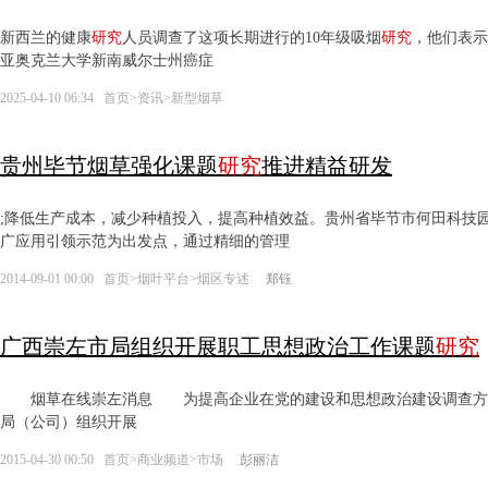
新西兰的健康
研究
人员调查了这项长期进行的10年级吸烟
研究
，他们表示
亚奥克兰大学新南威尔士州癌症
2025-04-10 06:34
首页
>
资讯
>
新型烟草
贵州毕节烟草强化课题
研究
推进精益研发
;降低生产成本，减少种植投入，提高种植效益。贵州省毕节市何田科技
广应用引领示范为出发点，通过精细的管理
2014-09-01 00:00
首页
>
烟叶平台
>
烟区专述
郑钰
广西崇左市局组织开展职工思想政治工作课题
研究
烟草在线崇左消息 为提高企业在党的建设和思想政治建设调查方面
局（公司）组织开展
2015-04-30 00:50
首页
>
商业频道
>
市场
彭丽洁