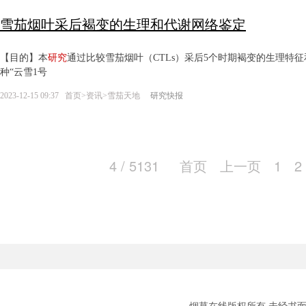
雪茄烟叶采后褐变的生理和代谢网络鉴定
【目的】本
研究
通过比较雪茄烟叶（CTLs）采后5个时期褐变的生理特
种“云雪1号
2023-12-15 09:37
首页
>
资讯
>
雪茄天地
研究快报
4 / 5131
首页
上一页
1
2
烟草在线版权所有 未经书面授