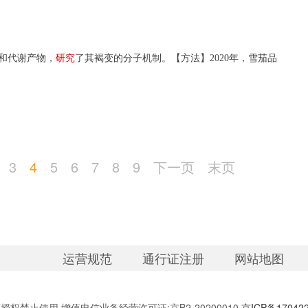
征和代谢产物，
研究
了其褐变的分子机制。【方法】2020年，雪茄品
3
4
5
6
7
8
9
下一页
末页
运营规范
通行证注册
网站地图
权禁止使用 增值电信业务经营许可证:京B2-20200010
京ICP备17042