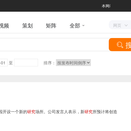
本网站含有烟草内容
视频
策划
矩阵
全部
网页

至
排序：
园开设一个新的
研究
场所。公司发言人表示，新
研究
所预计将创造