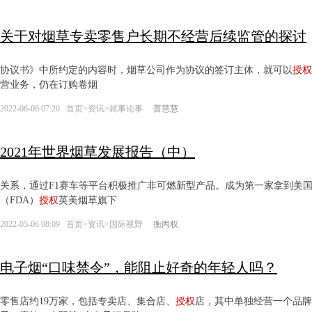
关于对烟草专卖零售户长期不经营后续监管的探讨
协议书》中所约定的内容时，烟草公司作为协议的签订主体，就可以
授权
营业务，仍在订购卷烟
2022-06-06 07:20
首页
>
资讯
>
就事论事
普慧慧
2021年世界烟草发展报告（中）
关系，通过F1赛车等平台积极推广非可燃新型产品。成为第一家拿到美国电
（FDA）
授权
英美烟草旗下
2022-05-06 08:09
首页
>
资讯
>
国际视野
衡丙权
电子烟“口味禁令”，能阻止好奇的年轻人吗？
零售店约19万家，包括专卖店、集合店、
授权
店，其中单独经营一个品牌的