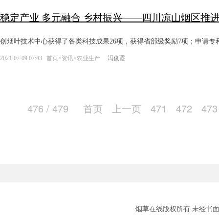
稳定产业 多元融合 乡村振兴——四川凉山烟区推
创烟叶技术中心获得了各类科技成果26项，获得省部级奖励7项；申请专利
2021-07-09 07:43
首页
>
资讯
>
农业生产
冯俊霞
476 / 479
首页
上一页
471
472
473
烟草在线版权所有 未经书面授