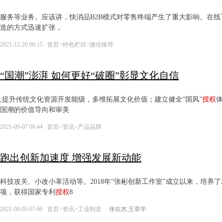
服务等业务。应该讲，快消品B2B模式对零售终端产生了重大影响。在
造的方式迅速扩张，
2021-12-20 06:15
首页
>
特色栏目
>
微信推荐
“国潮”澎湃 如何更好“破圈”彰显文化自信
;提升传统文化资源开发能级，多维拓展文化价值；建立健全“国风”
授权
国潮的价值导向和审美
2021-09-07 06:44
首页
>
资讯
>
产品品牌
跑出创新加速度 增强发展新动能
科技攻关、小改小革活动等。2018年“张彬创新工作室”成立以来，培养了
项，获得国家专利
授权
8
2021-08-05 07:00
首页
>
资讯
>
工业制造
张在杰 王章学