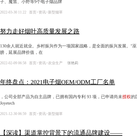
子、魔笛、小野等9个电子烟品牌
2022-03-30 11:22
首页
>
资讯
>
新型烟草
努力走好烟叶高质量发展之路
130余人就近就业。乡村振兴作为一项国家战略，是全面的振兴发展。“巫
膀，延展品牌价值，在
2022-02-09 06:58
首页
>
资讯
>
农业生产
张艳莉
年终盘点：2021电子烟OEM/ODM工厂名单
，公司全部产品为自主品牌，已拥有国内专利 93 项，已申请尚未
授权
的
Joyetech
2021-12-30 06:59
首页
>
资讯
>
新型烟草
【深读】渠道掌控背景下的流通品牌建设——