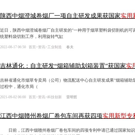
陕西中烟澄城卷烟厂一项自主研发成果获国家
实用
近日，陕西中烟澄城卷烟厂自主研发的“一种用于烟草塑料袋切割机的可
统塑料袋切割工序，利用旋转气缸
2022-08-17 06:50
首页
>
资讯
>
工业制造
春夫
吉林通化：自主研发“烟箱辅助划箱装置”获国家
实
吉林省通化市烟草专卖局（公司）物流配送中心自主研发成果“烟箱辅助
过程中，通化市局（
2021-09-02 06:00
首页
>
资讯
>
科技创新
雷明哲
江西中烟赣州卷烟厂卷包车间再获四项
实用新型
专
日前，江西中烟赣州卷烟厂卷包车间的四项专利申请已通过国家知识