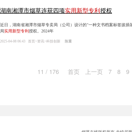
湖南湘潭市烟草连获四项
实用新型
专利
授权
近日，湖南省湘潭市烟草专卖局（公司）设计的“一种文书档案标签拔插装
局
实用新型
专利
授权。2024年
2025-04-08 06:43
首页
>
资讯
>
科技创新
陈重
11 / 176
首页
上一页
7
8
9
烟草在线版权所有 未经书面授