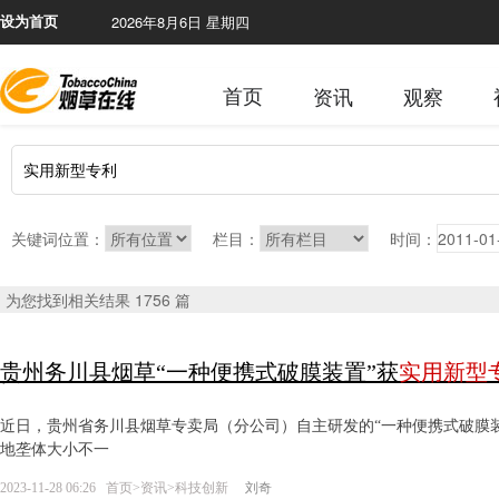
2026年8月6日 星期四
本网
设为首页
首页
资讯
观察
关键词位置：
栏目：
时间：
为您找到相关结果 1756 篇
贵州务川县烟草“一种便携式破膜装置”获
实用新型
近日，贵州省务川县烟草专卖局（分公司）自主研发的“一种便携式破膜
地垄体大小不一
2023-11-28 06:26
首页
>
资讯
>
科技创新
刘奇