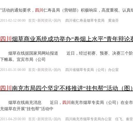
”活动的通知要求，
四川
仁寿县局（营销部）积极响应，高度重视、认真组
2011-02-12 00:00
首页
>
新闻资讯
>
国内
四川省仁寿县烟草专卖局 黄渝芬
四川
烟草商业系统成功举办“卷烟上水平”青年辩论
烟草在线据国家局网站报道 近日，经过初赛、预赛、决赛三个阶
下帷幕。宜宾市局（公司
2011-01-31 00:00
首页
>
新闻资讯
>
国内
四川省烟草专卖局（公司）办公室
四川
南充市局四个坚定不移推进“挂包帮”活动（图
烟草在线南充消息 近日，
四川
南充市烟草专卖局（公司）在全市
充烟草在开展“挂包帮”活动中
2011-04-29 00:00
首页
>
新闻资讯
>
国内
四川南充市烟草专卖局办公室 任飞、秦堂