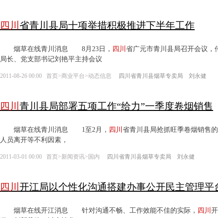
四川
省青川县局十项举措积极推进下半年工作
烟草在线青川消息 8月23日，
四川
省广元市青川县局召开会议，
局长、党支部书记刘艳平主持会议
2011-08-26 00:00
首页
>
商业平台
>
动态信息
四川省青川县烟草专卖局 刘永健
四川
青川县局部署五项工作“给力”一季度卷烟销售
烟草在线青川消息 1至2月，
四川
省青川县局抢抓旺季卷烟销售的
人员离开等不利因素，
2011-03-01 00:00
首页
>
新闻资讯
>
国内
四川省青川县烟草专卖局 刘永健
四川
开江局以个性化沟通搭建办事公开民主管理平
烟草在线开江消息 针对沟通不畅、工作效能不佳的实际，
四川
开