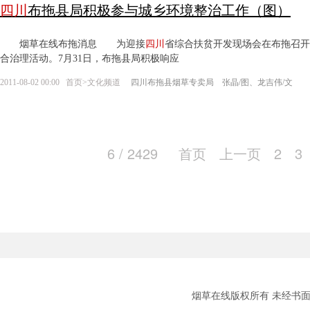
四川
布拖县局积极参与城乡环境整治工作（图）
烟草在线布拖消息 为迎接
四川
省综合扶贫开发现场会在布拖召开
合治理活动。7月31日，布拖县局积极响应
2011-08-02 00:00
首页
>
文化频道
四川布拖县烟草专卖局 张晶/图、龙吉伟/文
6 / 2429
首页
上一页
2
3
烟草在线版权所有 未经书面授