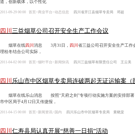
道，创新载体，以个性化
2011-09-29 00:00
首页
>
商业平台
>
动态信息
四川省开江县烟草专卖局 邓超
四川
三益烟草公司召开安全生产工作会议
烟草在线
四川
消息 3月31日，
四川
省三益公司召开安全生产工作
理桂冬结合公司实际，
2011-04-02 00:00
首页
>
烟叶平台
>
新闻快讯
四川三益烟草有限责任公司 王云美
四川
乐山市中区烟草专卖局连破两起无证运输案（
烟草在线乐山消息 按照“天府之剑”专项行动实施方案的安排部署，
市中区局于4月12日又传捷报，
2011-04-15 00:00
首页
>
新闻资讯
>
国内
四川乐山市中区烟草专卖局 黄晓棠
四川
仁寿县局认真开展“慈善一日捐”活动