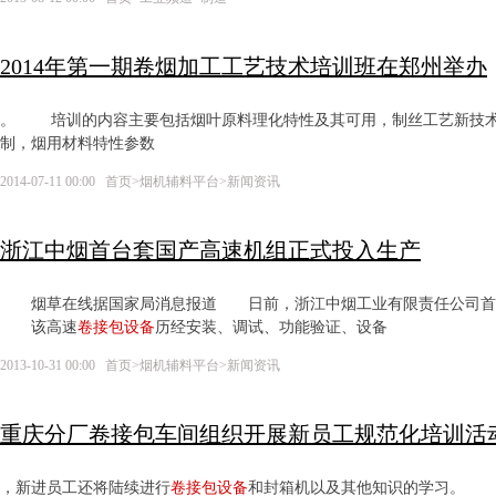
2014年第一期卷烟加工工艺技术培训班在郑州举办
。 培训的内容主要包括烟叶原料理化特性及其可用，制丝工艺新技
制，烟用材料特性参数
2014-07-11 00:00
首页
>
烟机辅料平台
>
新闻资讯
浙江中烟首台套国产高速机组正式投入生产
烟草在线据国家局消息报道 日前，浙江中烟工业有限责任公司首台套国产
该高速
卷
接
包
设备
历经安装、调试、功能验证、设备
2013-10-31 00:00
首页
>
烟机辅料平台
>
新闻资讯
重庆分厂卷接包车间组织开展新员工规范化培训活
，新进员工还将陆续进行
卷
接
包
设备
和封箱机以及其他知识的学习。