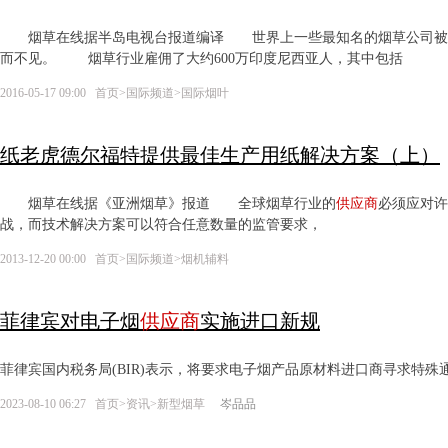
烟草在线据半岛电视台报道编译 世界上一些最知名的烟草公司被
而不见。 烟草行业雇佣了大约600万印度尼西亚人，其中包括
2016-05-17 09:00
首页
>
国际频道
>
国际烟叶
纸老虎德尔福特提供最佳生产用纸解决方案（上）
烟草在线据《亚洲烟草》报道 全球烟草行业的
供应商
必须应对
战，而技术解决方案可以符合任意数量的监管要求，
2013-12-20 00:00
首页
>
国际频道
>
烟机辅料
菲律宾对电子烟
供应商
实施进口新规
菲律宾国内税务局(BIR)表示，将要求电子烟产品原材料进口商寻求特殊
2023-08-10 06:27
首页
>
资讯
>
新型烟草
岑品品