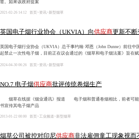
签。如果该政府提案
2021-02-26 14:12
首页
>
资讯
>
新型烟草
英国电子烟行业协会（UKVIA）向
供应商
更新不断
英国电子烟行业协会（UKVIA）总干事约翰·邓恩（John Dunne）
起禁止一次性电子烟，目前正在议会通过的《烟草和电子烟法案》旨在赋
方式。在中国电子商会（ECCC）电子烟行业委员会总部发表讲话时，
2024-04-30 06:26
首页
>
资讯
>
新型烟草
合规培训，包括Elf Bar、SKE、ELUX、HQD、Hangsen、Greensound、
境描述为“复杂多变”，他说，保护未成年人、电池回收和环境保护等问
说：“在英国经营的所有公司都必须完全遵守所有当地法律，并始终努力
NO.7 电子烟
供应商
批评传统卷烟生产
UKVIA将继续与ECCC合作，帮助成员遵守当前要求，为未来的监管变
烟草在线据《烟业通讯》报道 电子烟和普通卷烟相比，前者可能比后者
书宣传其电子烟产品
2013-01-22 00:00
首页
>
工业频道
>
新型烟草
烟草公司被控对印尼
供应商
非法雇佣童工现象视而