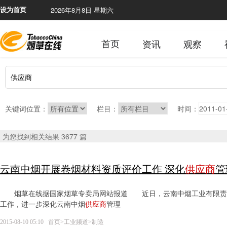
2026年8月8日 星期六
本网
设为首页
首页
资讯
观察
关键词位置：
栏目：
时间：
为您找到相关结果 3677 篇
云南中烟开展卷烟材料资质评价工作 深化
供应商
管
烟草在线据国家烟草专卖局网站报道 近日，云南中烟工业有限责任公
工作，进一步深化云南中烟
供应商
管理
2015-08-10 05:10
首页
>
工业频道
>
制造