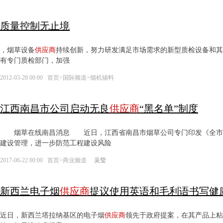
质量控制无止境
，烟草设备
供应商
持续创新，努力研发满足市场需求的新型质检设备和
有专门质检部门，加强
2012-03-28 00:00
首页
>
国际频道
>
烟机辅料
江西南昌市公司启动无良
供应商
“黑名单”制度
烟草在线南昌消息 近日，江西省南昌市烟草公司专门印发《全市
建设管理，进一步防范工程建设风险
2017-06-22 00:00
首页
>
商业频道
吴莹
新西兰电子烟
供应商
提议使用英语和毛利语书写健
近日，新西兰塔拉纳基区的电子烟
供应商
领先于政府提案，在其产品上粘